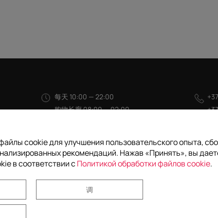
每天 10:00 — 22:00
+37
购物长廊 08:00 — 02:00
+37
白俄罗斯，明斯克
inf
9, Pobediteley Avenue
файлы cookie для улучшения пользовательского опыта, сбо
нализированных рекомендаций. Нажав «Принять», вы дает
kie в соответствии с
Политикой обработки файлов cookie
.
如何前往
调