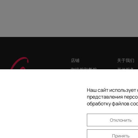
店铺
关于我们
咖啡馆和餐馆
其他服务
服务
广告招商
我们的新闻
场地租赁
Наш сайт использует 
представления персо
博客
招聘信息
обработку файлов coo
商场地图
联系我们
Отклонить
Принять