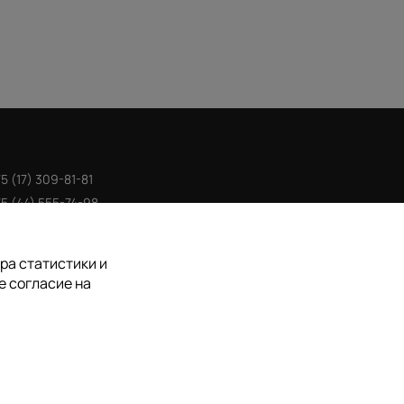
5 (17) 309-81-81
5 (44) 555-74-98
o@galleriaminsk.com
ра статистики и
е согласие на