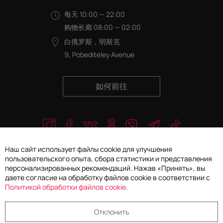
每天 10:00 — 22:00
购物长廊 08:00 — 02:00
白俄罗斯，明斯克
9, Pobediteley Avenue
如何前往
Наш сайт использует файлы cookie для улучшения
пользовательского опыта, сбора статистики и представления
персонализированных рекомендаций. Нажав «Принять», вы
© 2026 Galleria Concept有限责任公司. 保留所有权利
даете согласие на обработку файлов cookie в соответствии с
Политикой обработки файлов cookie
.
个人信息处理和保护政策
Отклонить
选择 Cookie 设置