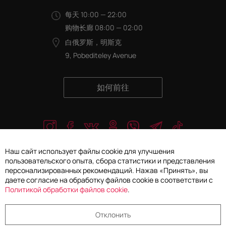
每天 10:00 — 22:00
购物长廊 08:00 — 02:00
白俄罗斯，明斯克
9, Pobediteley Avenue
如何前往
Наш сайт использует файлы cookie для улучшения
пользовательского опыта, сбора статистики и представления
персонализированных рекомендаций. Нажав «Принять», вы
© 2026 Galleria Concept有限责任公司. 保留所有权利
даете согласие на обработку файлов cookie в соответствии с
Политикой обработки файлов cookie
.
个人信息处理和保护政策
Отклонить
选择 Cookie 设置